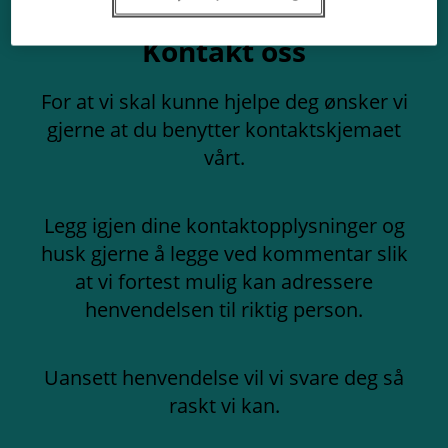
Kontakt oss
For at vi skal kunne hjelpe deg ønsker vi
gjerne at du benytter kontaktskjemaet
vårt.
Legg igjen dine kontaktopplysninger og
husk gjerne å legge ved kommentar slik
at vi fortest mulig kan adressere
henvendelsen til riktig person.
Uansett henvendelse vil vi svare deg så
raskt vi kan.