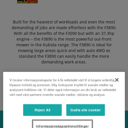
Built for the heaviest of workloads and even the most
demanding of jobs are made effortless with the F3890.
With all the benefits of the F3090 but with an 37.3hp
engine – the F3890 is the most powerful out-front
mower in the Kubota range. The F3890 is ideal for
mowing large areas quick and with auto 4WD as
standard the F3890 can easily handle the more
demanding work areas.
Vi bruker informasjonskapsler for å få nettstedet vårt til å fungere ordentlig,
BE OM TILBUD
tilpasse innhold og annonser, tilby funksjoner knyttet til sosiale medier og
analysere trafikken vår. Vi deler også informasjon om din bruk av nettstedet
vårt med våre partnere innenfor sosiale medier, reklame og analyse.
Reject All
Godta alle cookier
Informasjonskapselinnstillinger