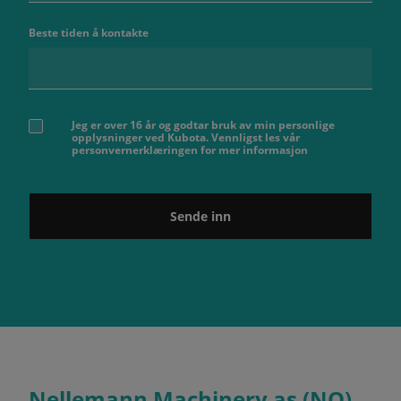
Beste tiden å kontakte
Jeg er over 16 år og godtar bruk av min personlige
opplysninger ved Kubota. Vennligst les vår
personvernerklæringen for mer informasjon
Sende inn
Nellemann Machinery as (NO)